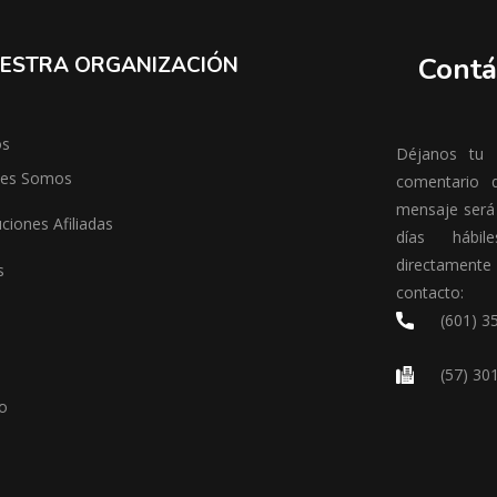
Contá
ESTRA ORGANIZACIÓN
os
Déjanos tu m
nes Somos
comentario 
mensaje será
uciones Afiliadas
días hábil
directamen
s
contacto:
(601) 3
(57) 30
o