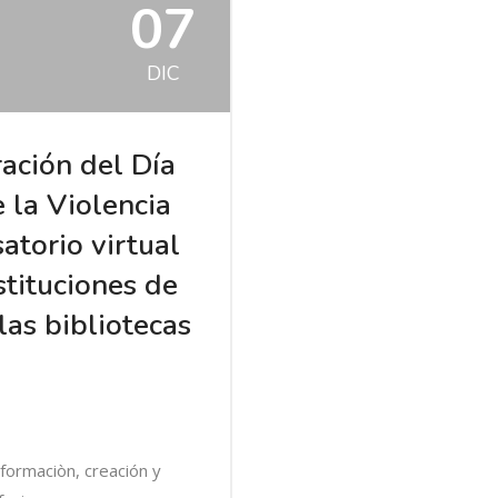
07
DIC
ación del Día
e la Violencia
satorio virtual
stituciones de
las bibliotecas
nformaciòn, creación y