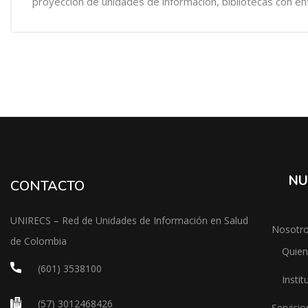
proyección de unidades de información, bibliotecas con énfa
NU
CONTACTO
UNIRECS – Red de Unidades de Información en Salud
Nosotr
de Colombia
Quie
(601) 3538100
Instit
(57) 3012468426
Servicio