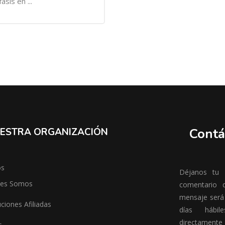
sis en ...
Contá
ESTRA ORGANIZACIÓN
os
Déjanos tu m
nes Somos
comentario 
mensaje será
uciones Afiliadas
días hábil
directamen
s