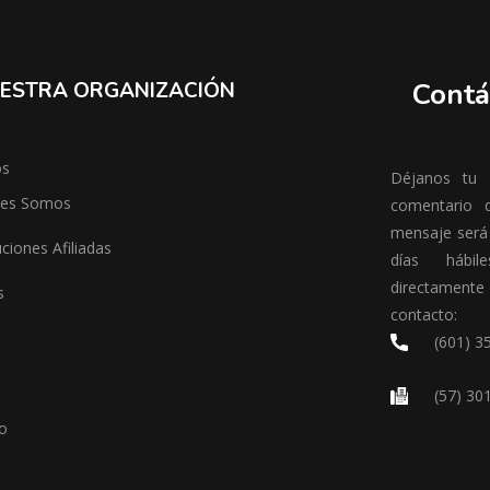
Contá
ESTRA ORGANIZACIÓN
os
Déjanos tu m
nes Somos
comentario 
mensaje será
uciones Afiliadas
días hábil
directamen
s
contacto:
(601) 3
(57) 30
o